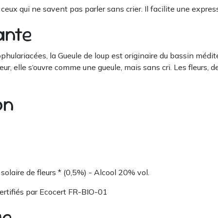
 à ceux qui ne savent pas parler sans crier. Il facilite une exp
ante
phulariacées, la Gueule de loup est originaire du bassin médi
fleur, elle s‘ouvre comme une gueule, mais sans cri. Les fleurs
ion
solaire de fleurs * (0,5%) - Alcool 20% vol.
 certifiés par Ecocert FR-BIO-01
ge