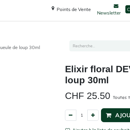
Points de Vente
C
Newsletter
Espace Shanti
Ateliers / formations
Consultation
 Gueule de loup 30ml
Elixir floral 
loup 30ml
CHF
25.50
Toutes 
AJOU