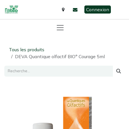
Se rendre au contenu
Connexion
Tous les produits
DEVA Quantique olfactif BIO° Courage 5ml