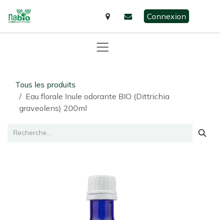
Se rendre au contenu
Connexion
Tous les produits
Eau florale Inule odorante BIO (Dittrichia
graveolens) 200ml