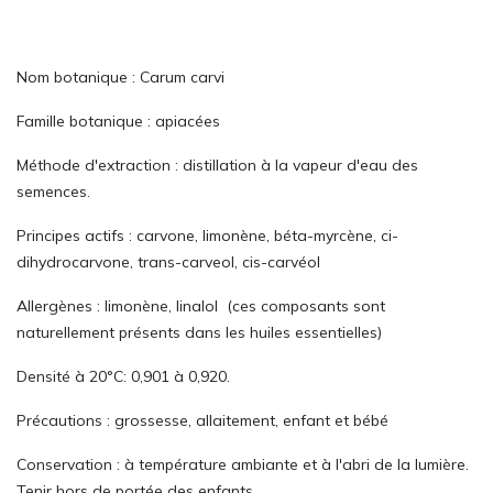
Nom botanique : Carum carvi
Famille botanique : apiacées
Méthode d'extraction : distillation à la vapeur d'eau des
semences.
Principes actifs : carvone, limonène, béta-myrcène, ci-
dihydrocarvone, trans-carveol, cis-carvéol
Allergènes : limonène, linalol (ces composants sont
naturellement présents dans les huiles essentielles)
Densité à 20°C: 0,901 à 0,920.
Précautions : grossesse, allaitement, enfant et bébé
Conservation : à température ambiante et à l'abri de la lumière.
Tenir hors de portée des enfants.