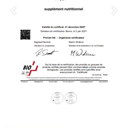
Précedent
Suiva