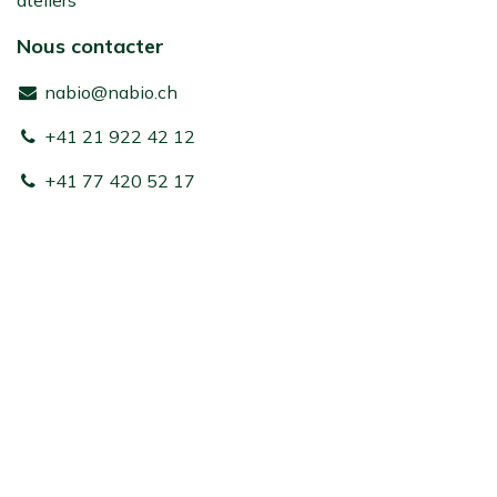
Nous contacter
nabio@nabio.ch
+41 21 922 42 12
+41 77 420 52 17
Nous suivre
Facebook
Instagram
Copyright © nabio 2023
Généré par
- Le #1
Open Source eCommerce