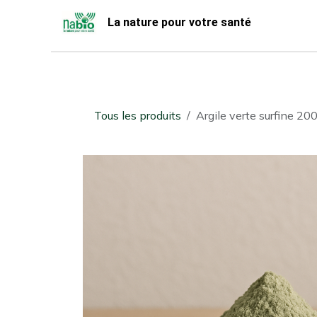
Se rendre au contenu
La nature pour votre santé
Accueil
Nabio
Boutique
Tous les produits
Argile verte surfine 20