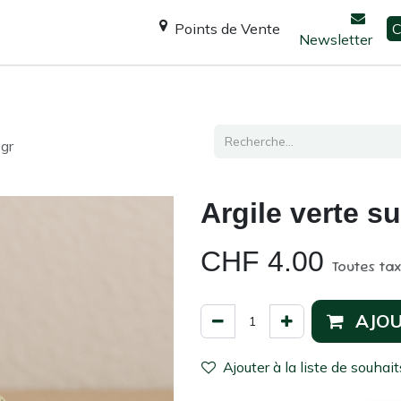
Points de Vente
C
Newsletter
Espace Shanti
Ateliers / formations
Consultation
0gr
Argile verte s
CHF
4.00
Toutes ta
AJOU
Ajouter à la liste de souhait