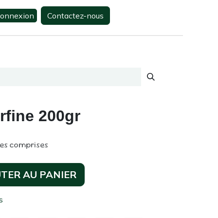
onnexion
Contactez-nous
0
s
Contactez-nous
urfine 200gr
xes comprises
TER AU PANIER
s