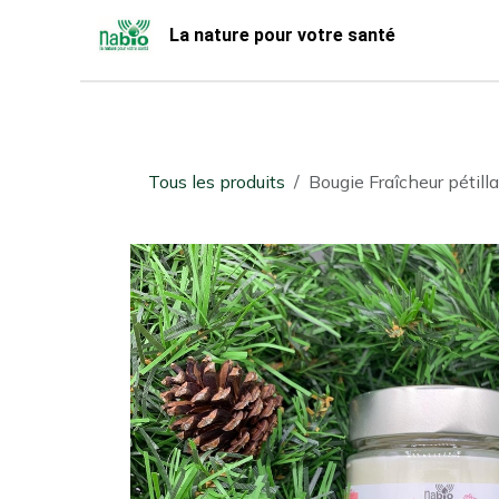
Se rendre au contenu
La nature pour votre santé
Accueil
Nabio
Boutique
Tous les produits
Bougie Fraîcheur pétil