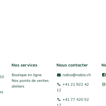
Nos services
Nous contacter
No
Boutique en ligne
nabio@nabio.ch
 20
Nos points de ventes
+41 21 922 42
ateliers
12
es
+41 77 420 52
17