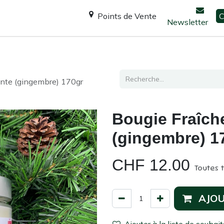
Points de Vente
C
Newsletter
Espace Shanti
Ateliers / formations
Consultation
lante (gingembre) 170gr
Bougie Fraîche
(gingembre) 1
CHF
12.00
Toutes 
AJOU