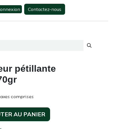
onnexion
Contactez-nous
0
s
Contactez-nous
ur pétillante
70gr
taxes comprises
TER AU PANIER