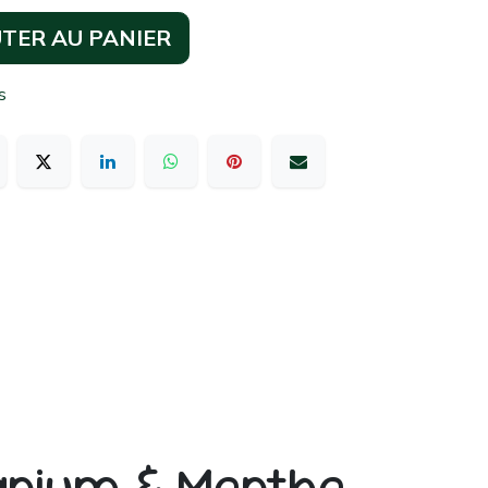
TER AU PANIER
s
anium & Menthe