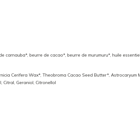
 de carnauba*, beurre de cacao*, beurre de murumuru*, huile essentiel
ernicia Cerifera Wax*, Theobroma Cacao Seed Butter*, Astrocaryum
 Citral, Geraniol, Citronellol