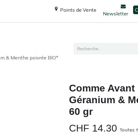
Points de Vente
C
Newsletter
Espace Shanti
Ateliers / formations
Consultation
um & Menthe poivrée BIO*
Comme Avant 
Géranium & Me
60 gr
CHF
14.30
Toutes 