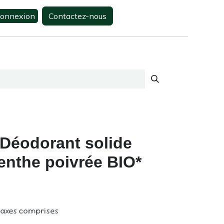
onnexion
Contactez-nous
0
s
Contactez-nous
Déodorant solide
nthe poivrée BIO*
taxes comprises