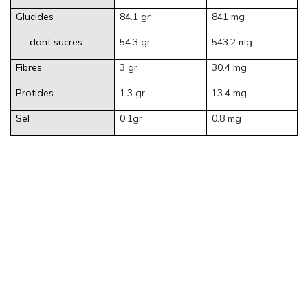
Glucides
84.1 gr
841 mg
dont sucres
54.3 gr
543.2 mg
Fibres
3 gr
30.4 mg
Protides
1.3 gr
13.4 mg
Sel
0.1gr
0.8 mg