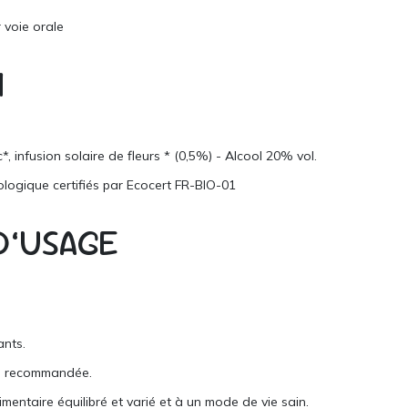
r voie orale
N
, infusion solaire de fleurs * (0,5%) - Alcool 20% vol.
iologique certifiés par Ecocert FR-BIO-01
D’USAGE
ants.
re recommandée.
imentaire équilibré et varié et à un mode de vie sain.