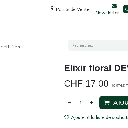
Points de Vente
C
Newsletter
Espace Shanti
Ateliers / formations
Consultation
 Aneth 15ml
Elixir floral 
CHF
17.00
Toutes 
AJOU
Ajouter à la liste de souhait