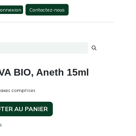
onnexion
Contactez-nous
0
s
Contactez-nous
DEVA BIO, Aneth 15ml
taxes comprises
TER AU PANIER
s