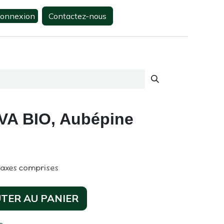
onnexion
Contactez-nous
0
s
Contactez-nous
DEVA BIO, Aubépine
taxes comprises
TER AU PANIER