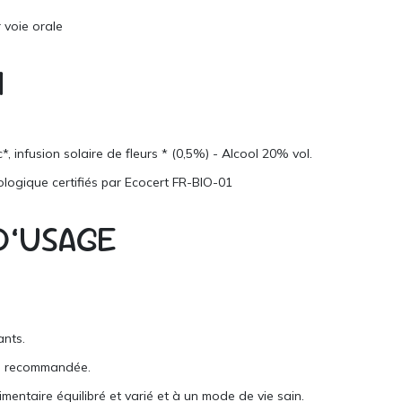
r voie orale
N
, infusion solaire de fleurs * (0,5%) - Alcool 20% vol.
iologique certifiés par Ecocert FR-BIO-01
D’USAGE
ants.
re recommandée.
imentaire équilibré et varié et à un mode de vie sain.