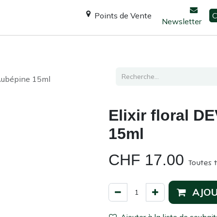
Points de Vente
C
Newsletter
Espace Shanti
Ateliers / formations
Consultation
 Aubépine 15ml
Elixir floral 
15ml
CHF
17.00
Toutes 
AJOU