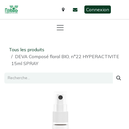
Se rendre au contenu
Connexion
Tous les produits
DEVA Composé floral BIO, n°22 HYPERACTIVITE
15ml SPRAY