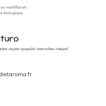
s multifloral*.
re biologique.
aturo
elee-royale-propolis-merveilles-nature/
dietaroma.fr