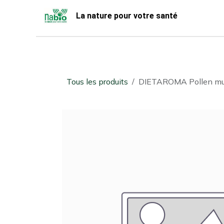
Se rendre au contenu
La nature pour votre santé
Accueil
Nabio
Boutique
Tous les produits
​DIETAROMA Pollen mult