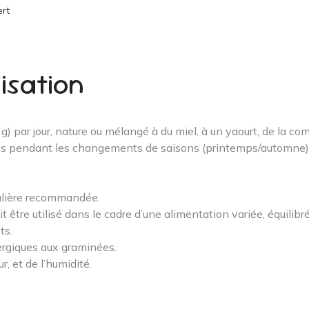
ert
lisation
 g) par jour, nature ou mélangé à du miel, à un yaourt, de la com
nes pendant les changements de saisons (printemps/automne)
nalière recommandée.
être utilisé dans le cadre d’une alimentation variée, équilibr
ts.
ergiques aux graminées.
r, et de l’humidité.