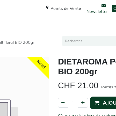
Points de Vente
C
Newsletter
Espace Shanti
Ateliers / formations
Consultation
ifloral BIO 200gr
​DIETAROMA Pol
New!
BIO 200gr
CHF
21.00
Toutes 
AJOU