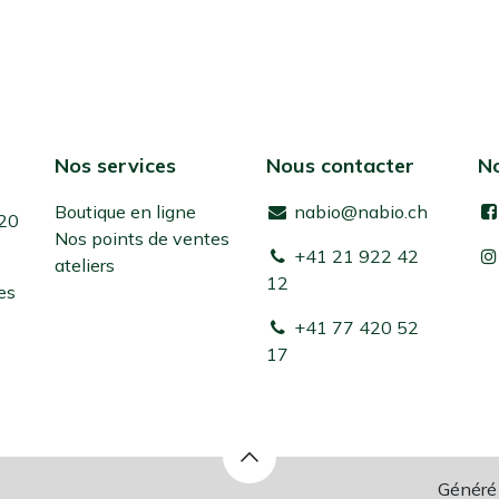
Nos services
Nous contacter
No
Boutique en ligne
nabio@nabio.ch
 20
Nos points de ventes
+41 21 922 42
ateliers
12
es
+41 77 420 52
17
Généré