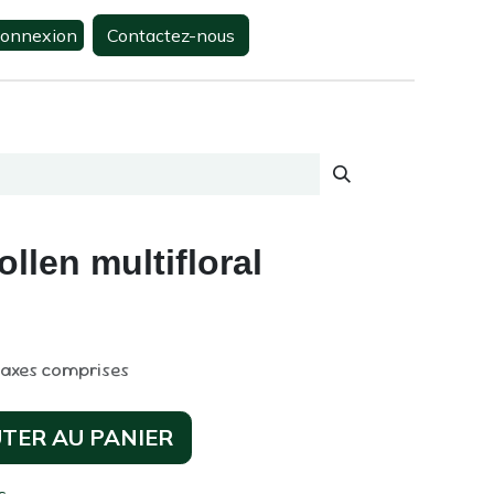
onnexion
Contactez-nous
0
s
Contactez-nous
len multifloral
taxes comprises
TER AU PANIER