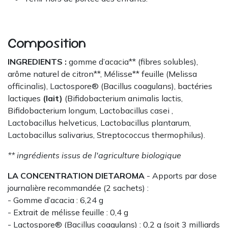
Composition
INGREDIENTS :
gomme d’acacia** (fibres solubles),
arôme naturel de citron**, Mélisse** feuille (Melissa
officinalis), Lactospore® (Bacillus coagulans), bactéries
lactiques
(lait)
(Bifidobacterium animalis lactis,
Bifidobacterium longum, Lactobacillus casei ,
Lactobacillus helveticus, Lactobacillus plantarum,
Lactobacillus salivarius, Streptococcus thermophilus).
** ingrédients issus de l'agriculture biologique
LA CONCENTRATION DIETAROMA
- Apports par dose
journalière recommandée (2 sachets) :
- Gomme d’acacia : 6,24 g
- Extrait de mélisse feuille : 0,4 g
- Lactospore® (Bacillus coagulans) : 0,2 g (soit 3 milliards