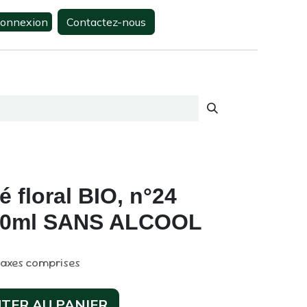
onnexion
Contactez-nous
0
s
Contactez-nous
floral BIO, n°24
30ml SANS ALCOOL
taxes comprises
TER AU PANIER