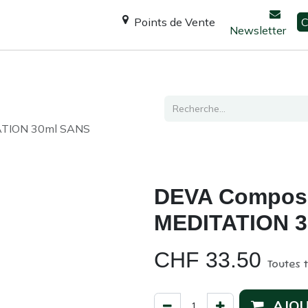
Points de Vente
C
Newsletter
Espace Shanti
Ateliers / formations
Consultation
TATION 30ml SANS
DEVA Composé 
MEDITATION 
CHF
33.50
Toutes 
AJOU