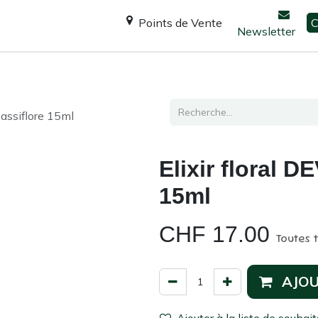
Points de Vente
C
Newsletter
Espace Shanti
Ateliers / formations
Consultation
Passiflore 15ml
Elixir floral D
15ml
CHF
17.00
Toutes 
AJOU