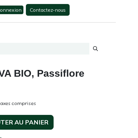
onnexion
Contactez-nous
0
s
Contactez-nous
EVA BIO, Passiflore
taxes comprises
TER AU PANIER