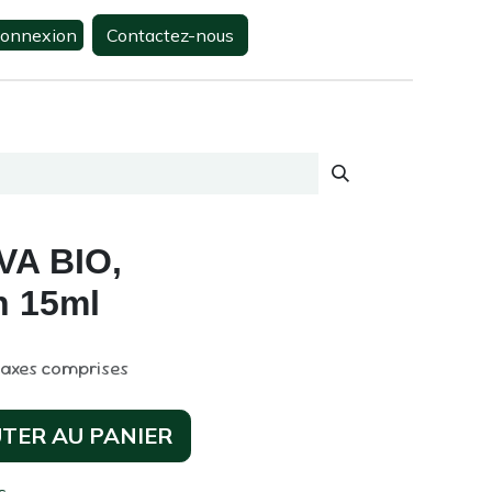
onnexion
Contactez-nous
0
s
Contactez-nous
EVA BIO,
 15ml
taxes comprises
TER AU PANIER