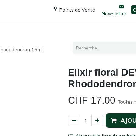
Points de Vente
C
Newsletter
Espace Shanti
Ateliers / formations
Consultation
, Rhododendron 15ml
Elixir floral D
Rhododendron
CHF
17.00
Toutes 
AJOU