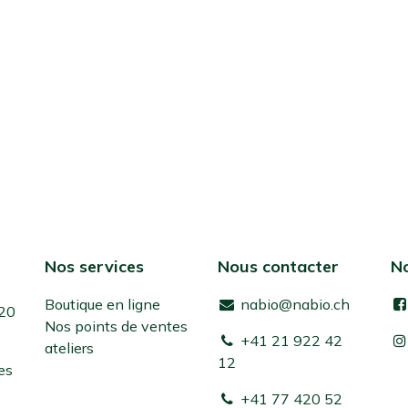
Nos services
Nous contacter
No
Boutique en ligne
nabio@nabio.ch
 20
Nos points de ventes
+41 21 922 42
ateliers
12
es
+41 77 420 52