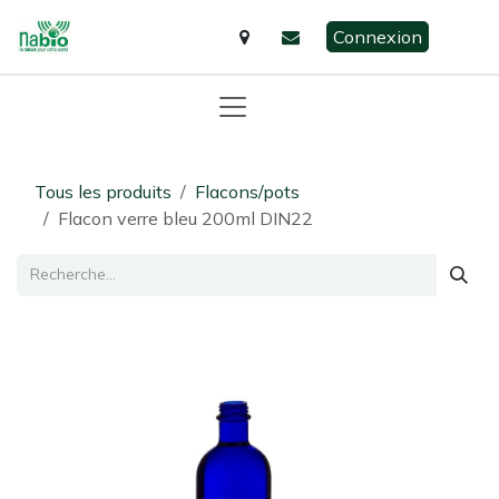
Se rendre au contenu
Connexion
Tous les produits
Flacons/pots
Flacon verre bleu 200ml DIN22