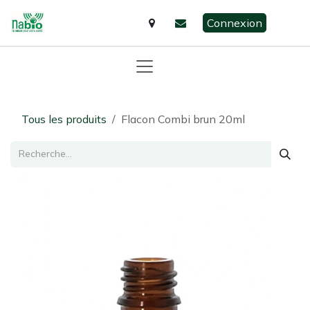
Se rendre au contenu
Connexion
Tous les produits
Flacon Combi brun 20ml