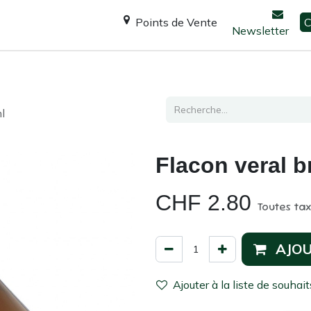
Points de Vente
C
Newsletter
Espace Shanti
Ateliers / formations
Consultation
l
Flacon veral 
CHF
2.80
Toutes ta
AJOU
Ajouter à la liste de souhait