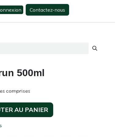
onnexion
Contactez-nous
0
s
Contactez-nous
brun 500ml
xes comprises
TER AU PANIER
s