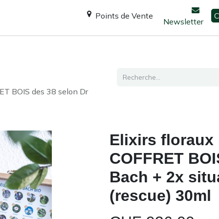
Points de Vente
C
Newsletter
Espace Shanti
Ateliers / formations
Consultation
ET BOIS des 38 selon Dr
Elixirs flora
COFFRET BOIS
Bach + 2x situ
(rescue) 30ml