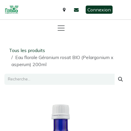
Se rendre au contenu
Connexion
Tous les produits
Eau florale Géranium rosat BIO (Pelargonium x
asperum) 200ml