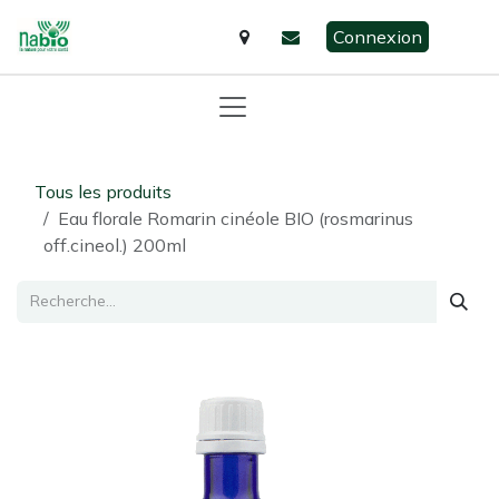
Se rendre au contenu
Connexion
Tous les produits
Eau florale Romarin cinéole BIO (rosmarinus
off.cineol.) 200ml