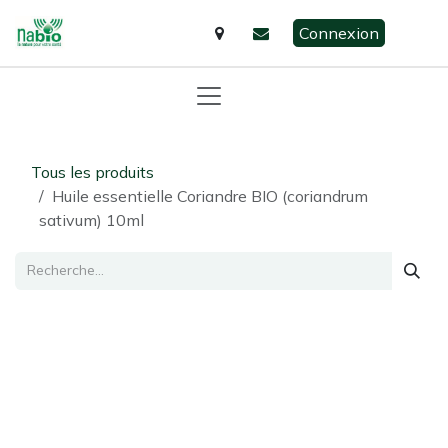
Se rendre au contenu
Connexion
Tous les produits
Huile essentielle Coriandre BIO (coriandrum
sativum) 10ml