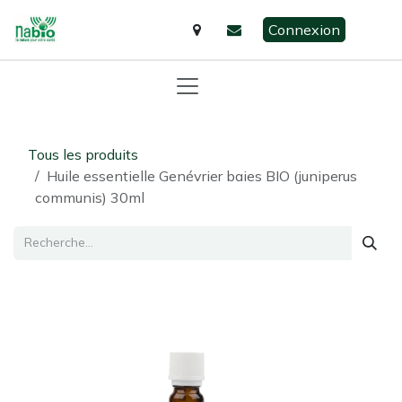
Se rendre au contenu
Connexion
Tous les produits
Huile essentielle Genévrier baies BIO (juniperus
communis) 30ml