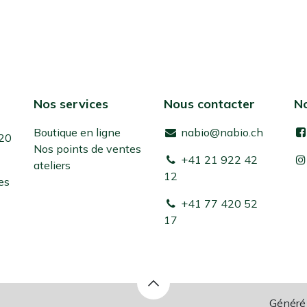
Nos services
Nous contacter
No
Boutique en ligne
nabio@nabio.ch
 20
Nos points de ventes
+41 21 922 42
ateliers
12
es
+41 77 420 52
17
Généré