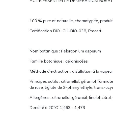
HUILE ESSENTIELLE DE GERANIUM ROSAT 
100 % pure et naturelle, chemotypée, produi
Certification BIO : CH-BIO-038, Procert
Nom botanique : Pelargonium asperum
Famille botanique : géraniacées
Méthode d'extraction : distillation à la vapeur d'ea
Principes actifs : citronellol, géraniol, formi
de rose, tiglate de 2-phenylethyle, trans-oc
Allergènes : citronellol, géraniol, linalol, ci
Densité à 20°C: 1,463 - 1,473