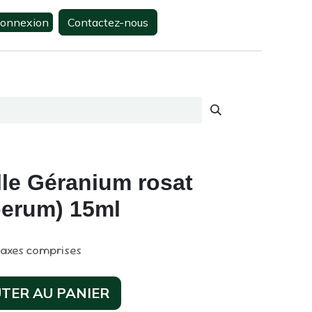
onnexion
Contactez-nous
0
s
Contactez-nous
lle Géranium rosat
perum) 15ml
taxes comprises
TER AU PANIER