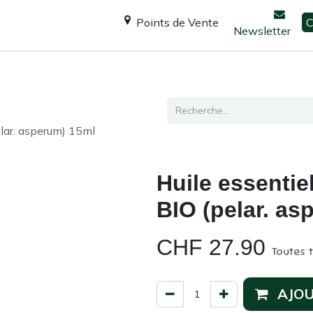
Points de Vente
C
Newsletter
Espace Shanti
Ateliers / formations
Consultation
elar. asperum) 15ml
Huile essentie
BIO (pelar. as
CHF
27.90
Toutes 
AJOU