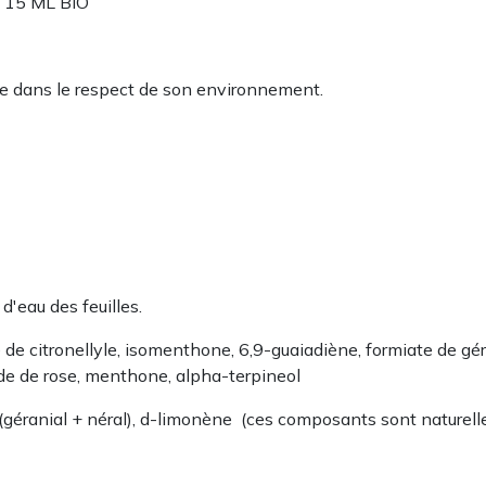
15 ML BIO
te dans le respect de son environnement.
u​​​​​​ des feuilles.
ate de citronellyle, isomenthone, 6,9-guaiadiène, formiate de gér
yde de rose, menthone, alpha-terpineol
tral, (géranial + néral), d-limonène (ces composants sont natur