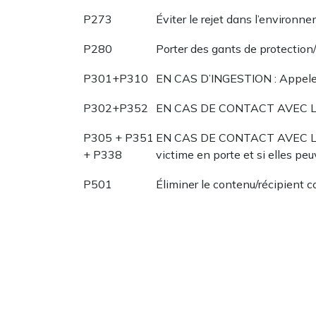
P273
Éviter le rejet dans l’environn
P280
Porter des gants de protectio
P301+P310
EN CAS D’INGESTION : Appel
P302+P352
EN CAS DE CONTACT AVEC LA P
P305 + P351
EN CAS DE CONTACT AVEC LES YE
+ P338
victime en porte et si elles pe
P501
Éliminer le contenu/récipient 