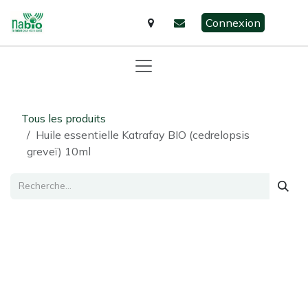
Se rendre au contenu
Connexion
Tous les produits
Huile essentielle Katrafay BIO (cedrelopsis
greveï) 10ml