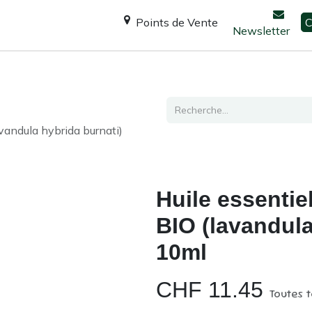
Points de Vente
C
Newsletter
Espace Shanti
Ateliers / formations
Consultation
vandula hybrida burnati)
Huile essentie
BIO (lavandula
10ml
CHF
11.45
Toutes 