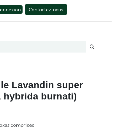
onnexion
Contactez-nous
0
s
Contactez-nous
lle Lavandin super
 hybrida burnati)
taxes comprises