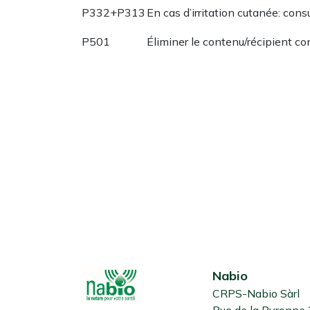
P332+P313
En cas d’irritation cutanée: cons
P501
Éliminer le contenu/récipient c
Nabio
CRPS-Nabio Sàrl