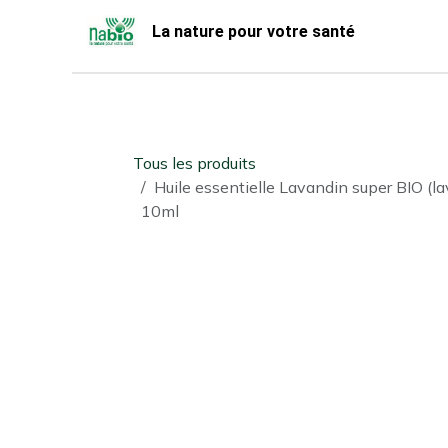
Se rendre au contenu
La nature pour votre santé
Accueil
Nabio
Boutique
Tous les produits
Huile essentielle Lavandin super BIO (la
10ml