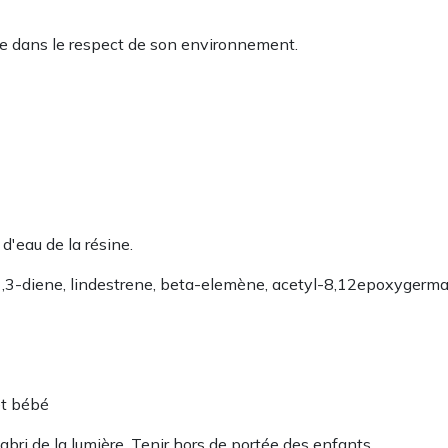
te dans le respect de son environnement.
u​​​​​​ de la résine.
-1,3-diene, lindestrene, beta-elemène, acetyl-8,12epoxygerm
et bébé
bri de la lumière. Tenir hors de portée des enfants.