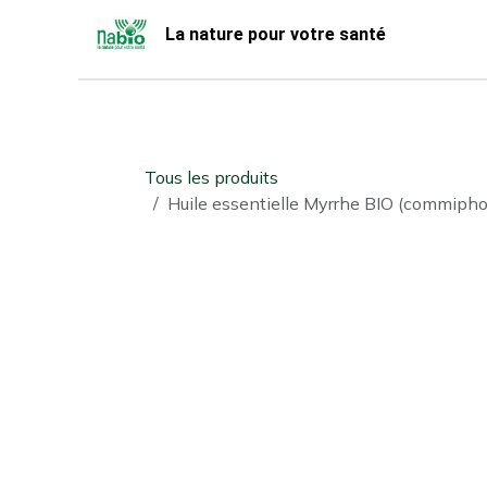
Se rendre au contenu
La nature pour votre santé
Accueil
Nabio
Boutique
Tous les produits
Huile essentielle Myrrhe BIO (commiph