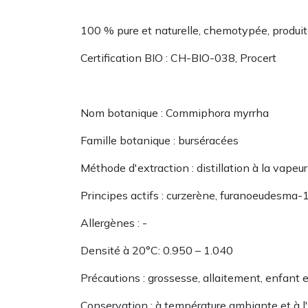
100 % pure et naturelle, chemotypée, produi
Certification BIO : CH-BIO-038, Procert
Nom botanique : Commiphora myrrha
Famille botanique : burséracées
Méthode d'extraction : distillation à la vapeur d'ea
Principes actifs : curzerène, furanoeudesma
Allergènes : -
Densité à 20°C: 0.950 – 1.040
Précautions : grossesse, allaitement, enfant 
Conservation : à température ambiante et à l'a