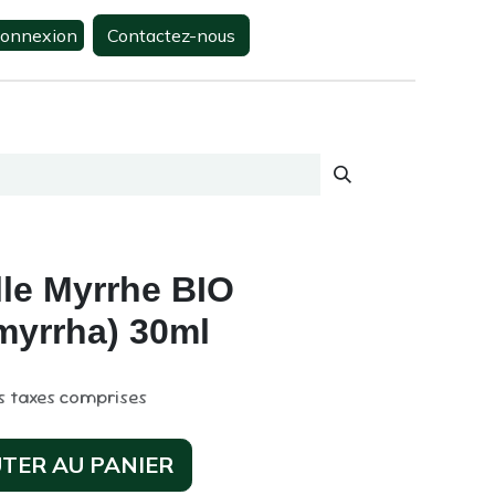
onnexion
Contactez-nous
0
s
Contactez-nous
lle Myrrhe BIO
myrrha) 30ml
s taxes comprises
TER AU PANIER