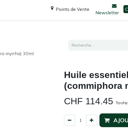
Points de Vente
C
Newsletter
Espace Shanti
Ateliers / formations
Consultation
ora myrrha) 30ml
Huile essentie
(commiphora 
CHF
114.45
Toute
AJOU