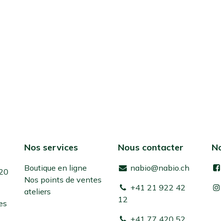
Nos services
Nous contacter
No
Boutique en ligne
nabio@nabio.ch
 20
Nos points de ventes
+41 21 922 42
ateliers
12
es
+41 77 420 52