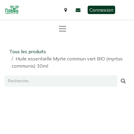
Se rendre au contenu
Connexion
Tous les produits
Huile essentielle Myrte commun vert BIO (myrtus
communis) 30ml