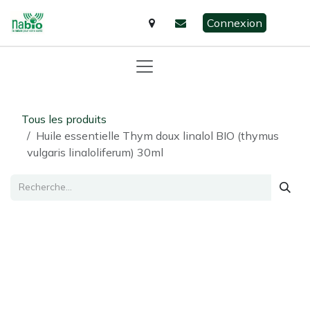
Se rendre au contenu
Connexion
Tous les produits
Huile essentielle Thym doux linalol BIO (thymus
vulgaris linaloliferum) 30ml