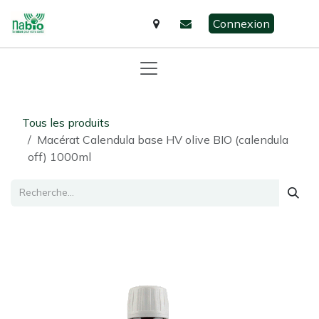
Se rendre au contenu
Connexion
Tous les produits
Macérat Calendula base HV olive BIO (calendula
off) 1000ml