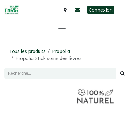
Se rendre au contenu
Connexion
Tous les produits
Propolia
​Propolia Stick soins des lèvres