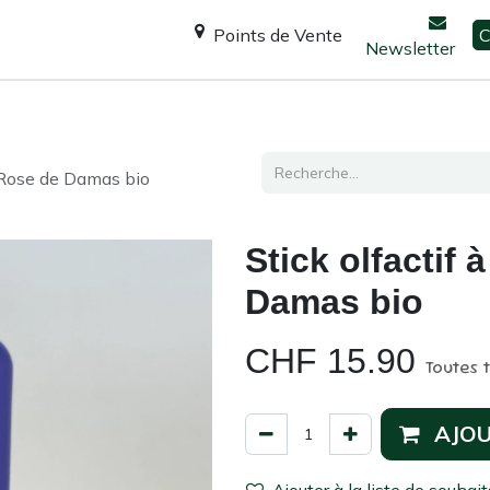
Points de Vente
C
Newsletter
Espace Shanti
Ateliers / formations
Consultation
e Rose de Damas bio
Stick olfactif 
Damas bio
CHF
15.90
Toutes 
AJOU