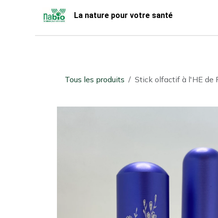
Se rendre au contenu
La nature pour votre santé
Accueil
Nabio
Boutique
Tous les produits
Stick olfactif à l'HE d