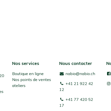
Nos services
Nous contacter
No
Boutique en ligne
nabio@nabio.ch
 20
Nos points de ventes
+41 21 922 42
ateliers
12
es
+41 77 420 52
17