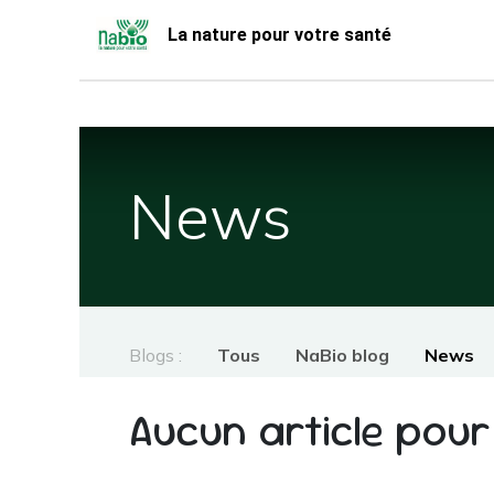
Se rendre au contenu
La nature pour votre santé
Accueil
Nabio
Boutique
News
Blogs :
Tous
NaBio blog
News
Aucun article pou