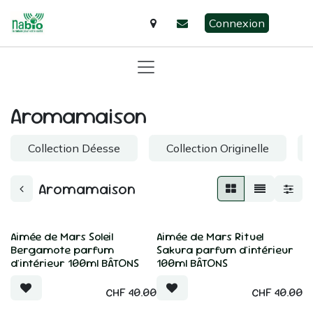
Se rendre au contenu
Connexion
Aromamaison
Collection Déesse
Collection Originelle
Aromamaison
Aimée de Mars Soleil
Aimée de Mars Rituel
Bergamote parfum
Sakura parfum d'intérieur
d'intérieur 100ml BÂTONS
100ml BÂTONS
CHF
40.00
CHF
40.00