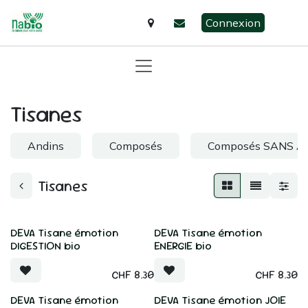
Se rendre au contenu
Connexion
Tisanes
Andins
Composés
Composés SANS A
Tisanes
DEVA Tisane émotion
DEVA Tisane émotion
DIGESTION bio
ENERGIE bio
CHF
8.30
CHF
8.30
DEVA Tisane émotion
DEVA Tisane émotion JOIE