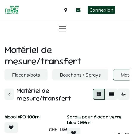
Se rendre au contenu
Connexion
Matériel de
mesure/transfert
Flacons/pots
Bouchons / Sprays
Matéri
Matériel de
mesure/transfert
Alcool ARO 100ml
Spray pour flacon verre
New!
bleu 200ml
CHF
7.50