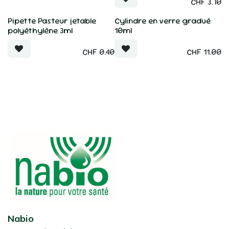
CHF
3.70
Pipette Pasteur jetable
Cylindre en verre gradué
polyéthylène 3ml
10ml
CHF
0.40
CHF
11.00
Nabio