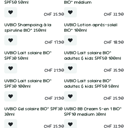
SPF50 50ml
BIO* médium
CHF
25.90
CHF
32.90
UVBIO Shampoing à la
UVBIO Lotion après-soleil
spiruline BIO* 250ml
BIO* 100ml
CHF
17.90
CHF
18.90
UVBIO Lait solaire BIO*
UVBIO Lait solaire BIO*
SPF30 50ml
adultes & kids SPF50 100ml
CHF
21.90
CHF
35.90
UVBIO Lait solaire BIO*
UVBIO Lait solaire BIO*
SPF30 100ml
adultes & kids SPF50 50ml
CHF
31.90
CHF
25.90
UVBIO Gel solaire BIO* SPF30
UVBIO BB Cream 5-en 1 BIO*
30ml
SPF10 medium 30ml
CHF
25.90
CHF
32.90