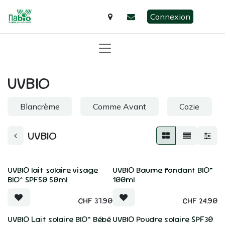
Se rendre au contenu
Connexion
UVBIO
Blancrème
Comme Avant
Cozie
UVBIO
UVBIO lait solaire visage
UVBIO Baume fondant BIO*
BIO* SPF50 50ml
100ml
CHF
37.90
CHF
24.90
UVBIO Lait solaire BIO* Bébé
UVBIO Poudre solaire SPF30