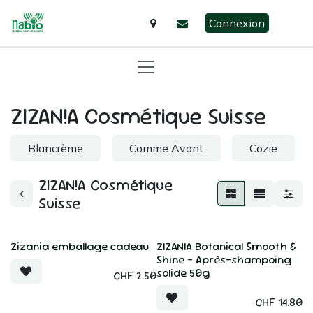
Se rendre au contenu
Connexion
ZIZAN!A Cosmétique Suisse
Blancrème
Comme Avant
Cozie
ZIZAN!A Cosmétique
Suisse
Zizania emballage cadeau
ZIZANIA Botanical Smooth &
Shine - Après-shampoing
solide 50g
CHF
2.50
CHF
14.80