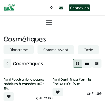
Se rendre au contenu
Connexion
​​Cosmétiques
Blancrème
Comme Avant
Cozie
​​Cosmétiques
Avril Poudre libre peaux
Avril Dentifrice Famille
médium à foncées BIO*
Fraise BIO* 75 ml
15gr
CHF
4.00
CHF
12.00