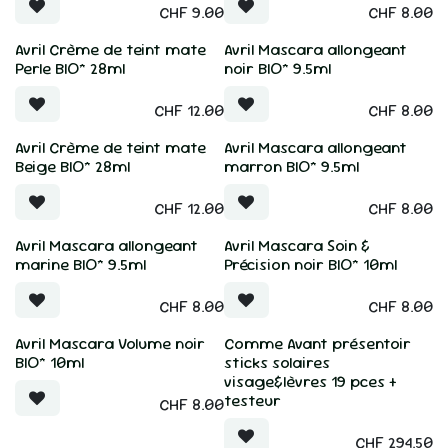
CHF
9.00
CHF
8.00
Avril Crème de teint mate
Avril Mascara allongeant
Perle BIO* 28ml
noir BIO* 9.5ml
CHF
12.00
CHF
8.00
Avril Crème de teint mate
Avril Mascara allongeant
Beige BIO* 28ml
marron BIO* 9.5ml
CHF
12.00
CHF
8.00
Avril Mascara allongeant
Avril Mascara Soin &
marine BIO* 9.5ml
Précision noir BIO* 10ml
CHF
8.00
CHF
8.00
Avril Mascara Volume noir
Comme Avant présentoir
BIO* 10ml
sticks solaires
visage&lèvres 19 pces +
testeur
CHF
8.00
CHF
294.50