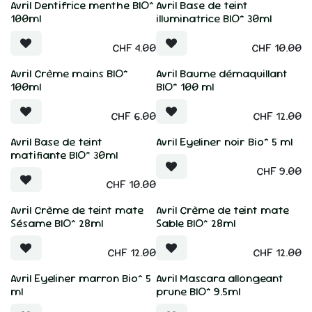
Avril Dentifrice menthe BIO*
Avril Base de teint
100ml
illuminatrice BIO* 30ml
CHF
4.00
CHF
10.00
Avril Crème mains BIO*
Avril Baume démaquillant
100ml
BIO* 100 ml
CHF
6.00
CHF
12.00
Avril Base de teint
Avril Eyeliner noir Bio* 5 ml
matifiante BIO* 30ml
CHF
9.00
CHF
10.00
Avril Crème de teint mate
Avril Crème de teint mate
Sésame BIO* 28ml
Sable BIO* 28ml
CHF
12.00
CHF
12.00
Avril Eyeliner marron Bio* 5
Avril Mascara allongeant
ml
prune BIO* 9.5ml