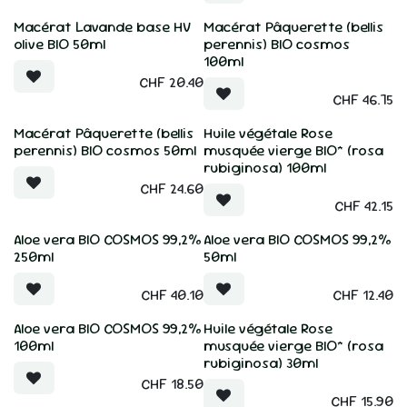
Macérat Lavande base HV
Macérat Pâquerette (bellis
olive BIO 50ml
perennis) BIO cosmos
100ml
CHF
20.40
CHF
46.75
Macérat Pâquerette (bellis
Huile végétale Rose
perennis) BIO cosmos 50ml
musquée vierge BIO* (rosa
rubiginosa) 100ml
CHF
24.60
CHF
42.15
Aloe vera BIO COSMOS 99,2%
Aloe vera BIO COSMOS 99,2%
250ml
50ml
CHF
40.10
CHF
12.40
Aloe vera BIO COSMOS 99,2%
Huile végétale Rose
100ml
musquée vierge BIO* (rosa
rubiginosa) 30ml
CHF
18.50
CHF
15.90