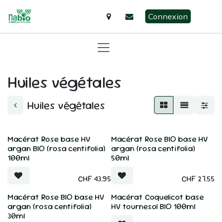
Se rendre au contenu
Connexion
Huiles végétales
Huiles végétales
Macérat Rose base HV
Macérat Rose BIO base HV
argan BIO (rosa centifolia)
argan (rosa centifolia)
100ml
50ml
CHF
43.95
CHF
27.55
Macérat Rose BIO base HV
Macérat Coquelicot base
argan (rosa centifolia)
HV tournesol BIO 100ml
30ml