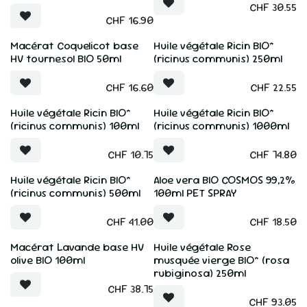
CHF
30.55
CHF
16.90
Macérat Coquelicot base
Huile végétale Ricin BIO*
HV tournesol BIO 50ml
(ricinus communis) 250ml
CHF
16.60
CHF
22.55
Huile végétale Ricin BIO*
Huile végétale Ricin BIO*
(ricinus communis) 100ml
(ricinus communis) 1000ml
CHF
10.75
CHF
74.80
Huile végétale Ricin BIO*
Aloe vera BIO COSMOS 99,2%
(ricinus communis) 500ml
100ml PET SPRAY
CHF
41.00
CHF
18.50
Macérat Lavande base HV
Huile végétale Rose
olive BIO 100ml
musquée vierge BIO* (rosa
rubiginosa) 250ml
CHF
38.75
CHF
93.05